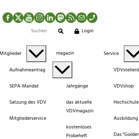
Facebook
Twitter
YouTube
Instagram
LinkedIn
Mastodon
RSS-Newsfeed
Mail
Telefon
Login
Suche
magazin
Mitglieder
Service
Aufnahmeantrag
VDVstellen
SEPA-Mandat
Jahrgänge
VDVshop
Satzung des VDV
das aktuelle
Hochschule
VDVmagazin
Mitgliederservice
Ausbildung
kostenloses
Das "Golde
Probeheft