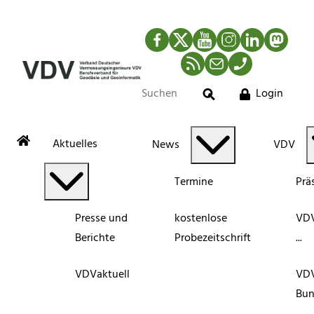
Facebook
Twitter
YouTube
Instagram
LinkedIn
Mastod
RSS-Newsfeed
Mail
Telefon
Login
Suche
Aktuelles
News
VDV
Termine
Prä
Presse und
kostenlose
VDV
Berichte
Probezeitschrift
...
VDVaktuell
VD
Bun