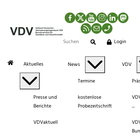
Facebook
Twitter
YouTube
Instagram
LinkedIn
Mastod
RSS-Newsfeed
Mail
Telefon
Login
Suche
Aktuelles
News
VDV
Termine
Prä
Presse und
kostenlose
VDV
Berichte
Probezeitschrift
...
VDVaktuell
VD
Bun