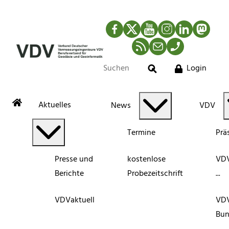
Facebook
Twitter
YouTube
Instagram
LinkedIn
Mastod
RSS-Newsfeed
Mail
Telefon
Login
Suche
Aktuelles
News
VDV
Termine
Prä
Presse und
kostenlose
VDV
Berichte
Probezeitschrift
...
VDVaktuell
VD
Bun