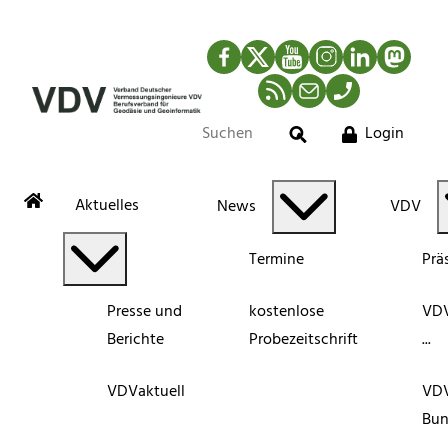
Facebook
Twitter
YouTube
Instagram
LinkedIn
Mastod
RSS-Newsfeed
Mail
Telefon
Login
Suche
Aktuelles
News
VDV
Termine
Prä
Presse und
kostenlose
VDV
Berichte
Probezeitschrift
...
VDVaktuell
VD
Bun