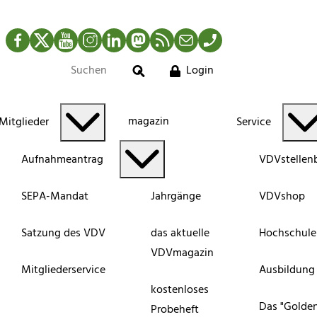
Facebook
Twitter
YouTube
Instagram
LinkedIn
Mastodon
RSS-Newsfeed
Mail
Telefon
Login
Suche
magazin
Mitglieder
Service
Aufnahmeantrag
VDVstellen
SEPA-Mandat
Jahrgänge
VDVshop
Satzung des VDV
das aktuelle
Hochschule
VDVmagazin
Mitgliederservice
Ausbildung
kostenloses
Das "Golde
Probeheft