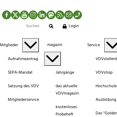
Facebook
Twitter
YouTube
Instagram
LinkedIn
Mastodon
RSS-Newsfeed
Mail
Telefon
Login
Suche
magazin
Mitglieder
Service
Aufnahmeantrag
VDVstellen
SEPA-Mandat
Jahrgänge
VDVshop
Satzung des VDV
das aktuelle
Hochschule
VDVmagazin
Mitgliederservice
Ausbildung
kostenloses
Das "Golde
Probeheft