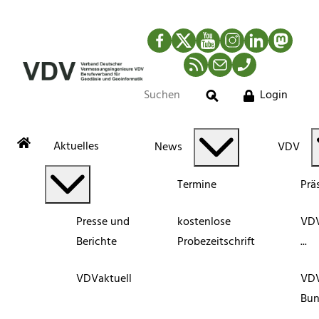
Facebook
Twitter
YouTube
Instagram
LinkedIn
Mastod
RSS-Newsfeed
Mail
Telefon
Login
Suche
Aktuelles
News
VDV
Termine
Prä
Presse und
kostenlose
VDV
Berichte
Probezeitschrift
...
VDVaktuell
VD
Bun