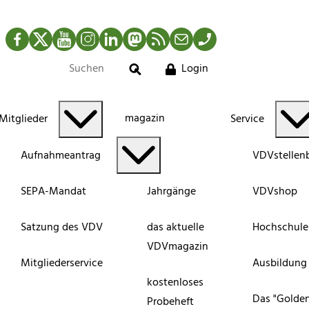
Facebook
Twitter
YouTube
Instagram
LinkedIn
Mastodon
RSS-Newsfeed
Mail
Telefon
Login
Suche
magazin
Mitglieder
Service
Aufnahmeantrag
VDVstellen
SEPA-Mandat
Jahrgänge
VDVshop
Satzung des VDV
das aktuelle
Hochschule
VDVmagazin
Mitgliederservice
Ausbildung
kostenloses
Das "Golde
Probeheft