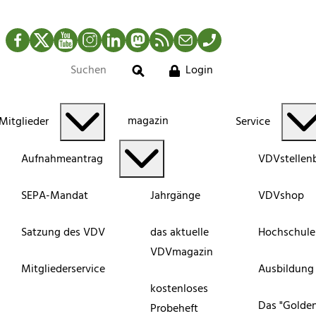
Facebook
Twitter
YouTube
Instagram
LinkedIn
Mastodon
RSS-Newsfeed
Mail
Telefon
Login
Suche
magazin
Mitglieder
Service
Aufnahmeantrag
VDVstellen
SEPA-Mandat
Jahrgänge
VDVshop
Satzung des VDV
das aktuelle
Hochschule
VDVmagazin
Mitgliederservice
Ausbildung
kostenloses
Das "Golde
Probeheft