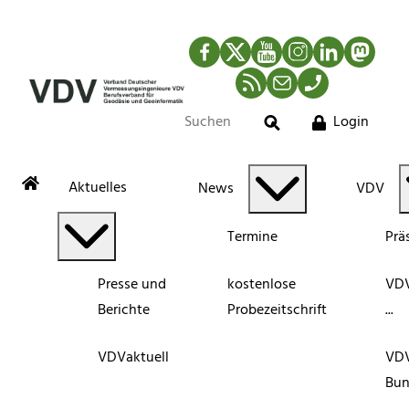
Facebook
Twitter
YouTube
Instagram
LinkedIn
Mastod
RSS-Newsfeed
Mail
Telefon
Login
Suche
Aktuelles
News
VDV
Termine
Prä
Presse und
kostenlose
VDV
Berichte
Probezeitschrift
...
VDVaktuell
VD
Bun