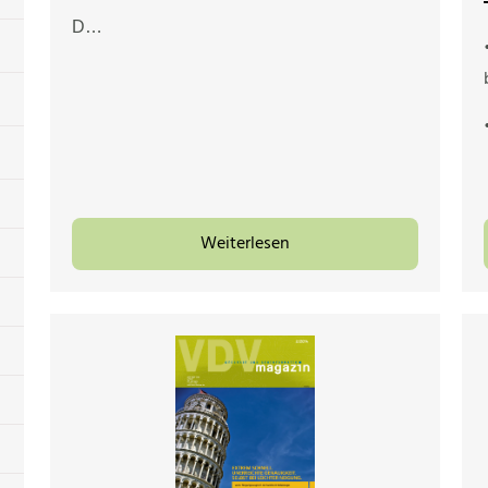
D…
Weiterlesen