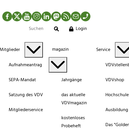
Facebook
Twitter
YouTube
Instagram
LinkedIn
Mastodon
RSS-Newsfeed
Mail
Telefon
Login
Suche
magazin
Mitglieder
Service
Aufnahmeantrag
VDVstellen
SEPA-Mandat
Jahrgänge
VDVshop
Satzung des VDV
das aktuelle
Hochschule
VDVmagazin
Mitgliederservice
Ausbildung
kostenloses
Das "Golde
Probeheft