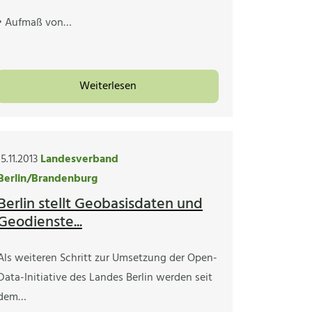
• Aufmaß von…
Weiterlesen
15.11.2013
Landesverband
Berlin/Brandenburg
Berlin stellt Geobasisdaten und
Geodienste...
Als weiteren Schritt zur Umsetzung der Open-
Data-Initiative des Landes Berlin werden seit
dem…