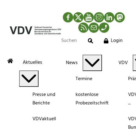
Facebook
Twitter
YouTube
Instagram
LinkedIn
Mastod
RSS-Newsfeed
Mail
Telefon
Login
Suche
Aktuelles
News
VDV
Termine
Prä
Presse und
kostenlose
VDV
Berichte
Probezeitschrift
...
VDVaktuell
VD
Bun