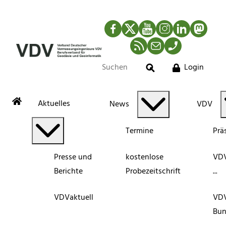
Facebook
Twitter
YouTube
Instagram
LinkedIn
Mastod
RSS-Newsfeed
Mail
Telefon
Login
Suche
Aktuelles
News
VDV
Termine
Prä
Presse und
kostenlose
VDV
Berichte
Probezeitschrift
...
VDVaktuell
VD
Bun