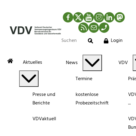
Facebook
Twitter
YouTube
Instagram
LinkedIn
Mastod
RSS-Newsfeed
Mail
Telefon
Login
Suche
Aktuelles
News
VDV
Termine
Prä
Presse und
kostenlose
VDV
Berichte
Probezeitschrift
...
VDVaktuell
VD
Bun