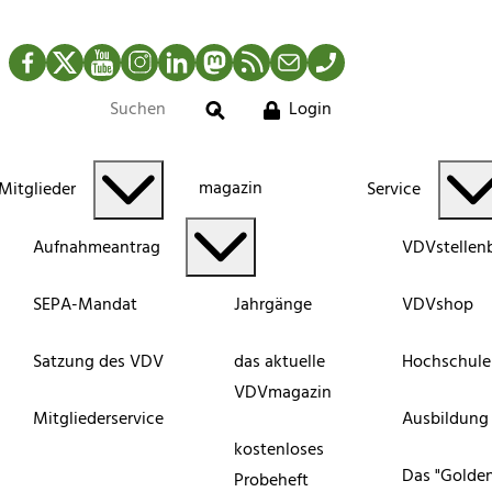
Facebook
Twitter
YouTube
Instagram
LinkedIn
Mastodon
RSS-Newsfeed
Mail
Telefon
Login
Suche
magazin
Mitglieder
Service
Aufnahmeantrag
VDVstellen
SEPA-Mandat
Jahrgänge
VDVshop
Satzung des VDV
das aktuelle
Hochschule
VDVmagazin
Mitgliederservice
Ausbildung
kostenloses
Das "Golde
Probeheft