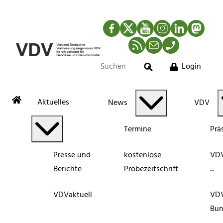
Facebook
Twitter
YouTube
Instagram
LinkedIn
Mastod
RSS-Newsfeed
Mail
Telefon
Login
Suche
Aktuelles
News
VDV
Termine
Prä
Presse und
kostenlose
VDV
Berichte
Probezeitschrift
...
VDVaktuell
VD
Bun