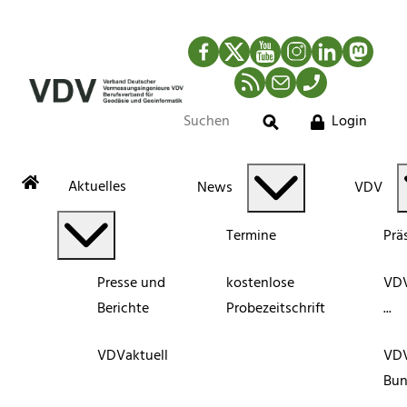
Facebook
Twitter
YouTube
Instagram
LinkedIn
Mastod
RSS-Newsfeed
Mail
Telefon
Login
Suche
Aktuelles
News
VDV
Termine
Prä
Presse und
kostenlose
VDV
Berichte
Probezeitschrift
...
VDVaktuell
VD
Bun