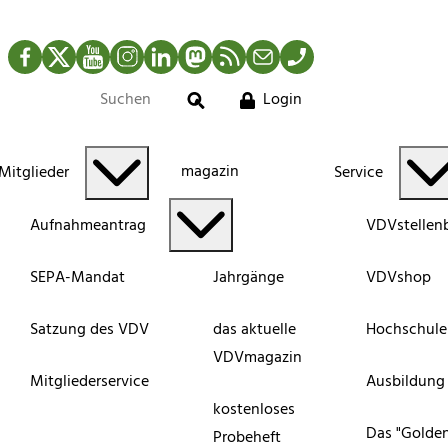
Facebook
Twitter
YouTube
Instagram
LinkedIn
Mastodon
RSS-Newsfeed
Mail
Telefon
Login
Suche
magazin
Mitglieder
Service
Aufnahmeantrag
VDVstellen
SEPA-Mandat
Jahrgänge
VDVshop
Satzung des VDV
das aktuelle
Hochschule
VDVmagazin
Mitgliederservice
Ausbildung
kostenloses
Das "Golde
Probeheft