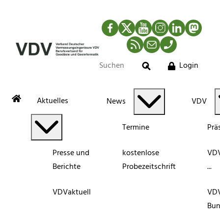
Facebook
Twitter
YouTube
Instagram
LinkedIn
Mastod
RSS-Newsfeed
Mail
Telefon
Login
Suche
Aktuelles
News
VDV
Termine
Prä
Presse und
kostenlose
VDV
Berichte
Probezeitschrift
...
VDVaktuell
VD
Bun