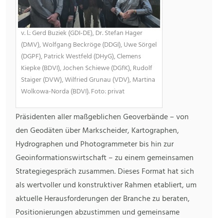
v. l.: Gerd Buziek (GDI-DE), Dr. Stefan Hager
(DMV), Wolfgang Beckröge (DDGI), Uwe Sörgel
(DGPF), Patrick Westfeld (DHyG), Clemens
Kiepke (BDVI), Jochen Schiewe (DGfK), Rudolf
Staiger (DVW), Wilfried Grunau (VDV), Martina
Wolkowa-Norda (BDVI). Foto: privat
Präsidenten aller maßgeblichen Geoverbände – von
den Geodäten über Markscheider, Kartographen,
Hydrographen und Photogrammeter bis hin zur
Geoinformationswirtschaft – zu einem gemeinsamen
Strategiegespräch zusammen. Dieses Format hat sich
als wertvoller und konstruktiver Rahmen etabliert, um
aktuelle Herausforderungen der Branche zu beraten,
Positionierungen abzustimmen und gemeinsame