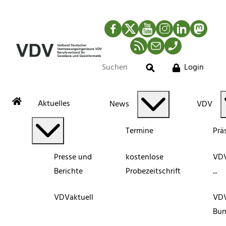
Facebook
Twitter
YouTube
Instagram
LinkedIn
Mastod
RSS-Newsfeed
Mail
Telefon
Login
Suche
Aktuelles
News
VDV
Termine
Prä
Presse und
kostenlose
VDV
Berichte
Probezeitschrift
...
VDVaktuell
VD
Bun