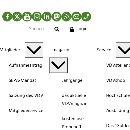
Facebook
Twitter
YouTube
Instagram
LinkedIn
Mastodon
RSS-Newsfeed
Mail
Telefon
Login
Suche
magazin
Mitglieder
Service
Aufnahmeantrag
VDVstellen
SEPA-Mandat
Jahrgänge
VDVshop
Satzung des VDV
das aktuelle
Hochschule
VDVmagazin
Mitgliederservice
Ausbildung
kostenloses
Das "Golde
Probeheft