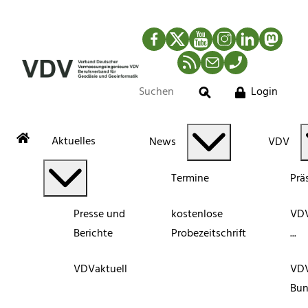
Facebook
Twitter
YouTube
Instagram
LinkedIn
Mastod
RSS-Newsfeed
Mail
Telefon
Login
Suche
Aktuelles
News
VDV
Termine
Prä
Presse und
kostenlose
VDV
Berichte
Probezeitschrift
...
VDVaktuell
VD
Bun