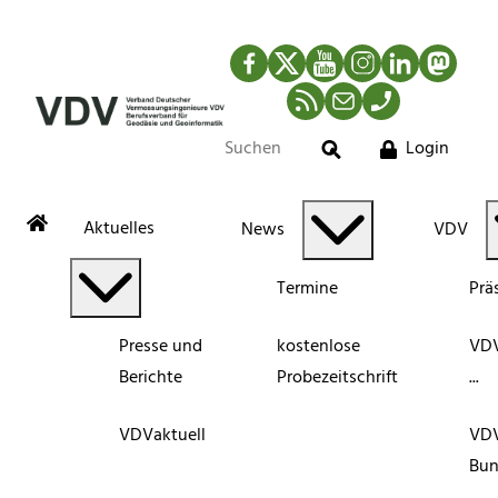
Facebook
Twitter
YouTube
Instagram
LinkedIn
Mastod
RSS-Newsfeed
Mail
Telefon
Login
Suche
Aktuelles
News
VDV
Termine
Prä
Presse und
kostenlose
VDV
Berichte
Probezeitschrift
...
VDVaktuell
VD
Bun