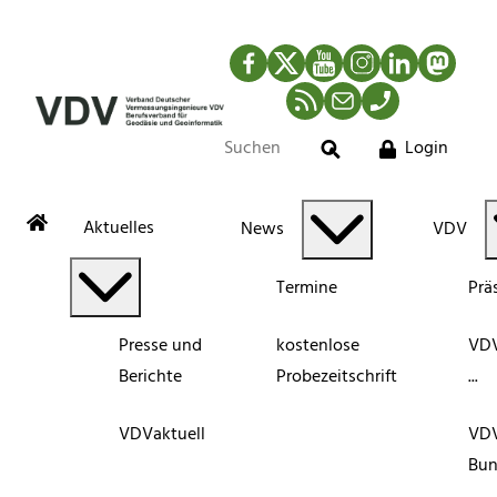
Facebook
Twitter
YouTube
Instagram
LinkedIn
Mastod
RSS-Newsfeed
Mail
Telefon
Login
Suche
Aktuelles
News
VDV
Termine
Prä
Presse und
kostenlose
VDV
Berichte
Probezeitschrift
...
VDVaktuell
VD
Bun