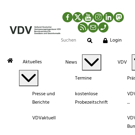
Facebook
Twitter
YouTube
Instagram
LinkedIn
Mastod
RSS-Newsfeed
Mail
Telefon
Login
Suche
Aktuelles
News
VDV
Termine
Prä
Presse und
kostenlose
VDV
Berichte
Probezeitschrift
...
VDVaktuell
VD
Bun