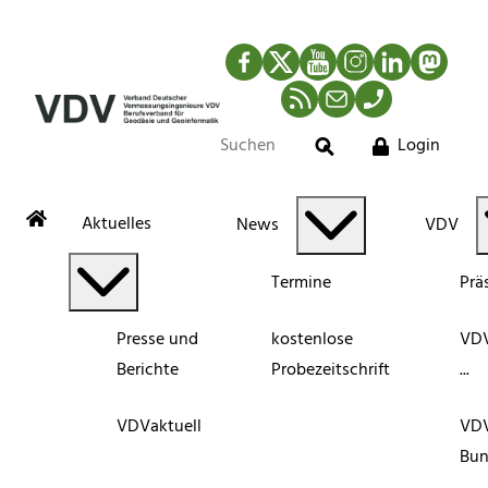
Facebook
Twitter
YouTube
Instagram
LinkedIn
Mastod
RSS-Newsfeed
Mail
Telefon
Login
Suche
Aktuelles
News
VDV
Termine
Prä
Presse und
kostenlose
VDV
Berichte
Probezeitschrift
...
VDVaktuell
VD
Bun