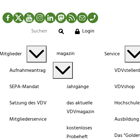
Facebook
Twitter
YouTube
Instagram
LinkedIn
Mastodon
RSS-Newsfeed
Mail
Telefon
Login
Suche
magazin
Mitglieder
Service
Aufnahmeantrag
VDVstellen
SEPA-Mandat
Jahrgänge
VDVshop
Satzung des VDV
das aktuelle
Hochschule
VDVmagazin
Mitgliederservice
Ausbildung
kostenloses
Das "Golde
Probeheft