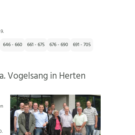
9.
646 - 660
661 - 675
676 - 690
691 - 705
a. Vogelsang in Herten
en
D.