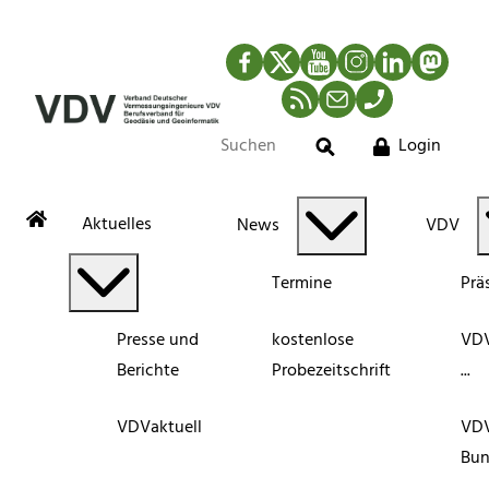
Facebook
Twitter
YouTube
Instagram
LinkedIn
Mastod
RSS-Newsfeed
Mail
Telefon
Login
Suche
Aktuelles
News
VDV
Termine
Prä
Presse und
kostenlose
VDV
Berichte
Probezeitschrift
...
VDVaktuell
VD
Bun