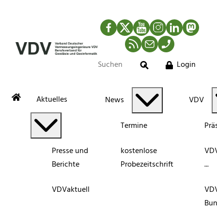
Facebook
Twitter
YouTube
Instagram
LinkedIn
Mastod
RSS-Newsfeed
Mail
Telefon
Login
Suche
Aktuelles
News
VDV
Termine
Prä
Presse und
kostenlose
VDV
Berichte
Probezeitschrift
...
VDVaktuell
VD
Bun