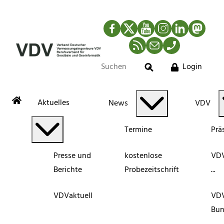
Facebook
Twitter
YouTube
Instagram
LinkedIn
Mastod
RSS-Newsfeed
Mail
Telefon
Login
Suche
Aktuelles
News
VDV
Termine
Prä
Presse und
kostenlose
VDV
Berichte
Probezeitschrift
...
VDVaktuell
VD
Bun