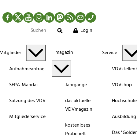
Facebook
Twitter
YouTube
Instagram
LinkedIn
Mastodon
RSS-Newsfeed
Mail
Telefon
Login
Suche
magazin
Mitglieder
Service
Aufnahmeantrag
VDVstellen
SEPA-Mandat
Jahrgänge
VDVshop
Satzung des VDV
das aktuelle
Hochschule
VDVmagazin
Mitgliederservice
Ausbildung
kostenloses
Das "Golde
Probeheft