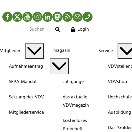
Facebook
Twitter
YouTube
Instagram
LinkedIn
Mastodon
RSS-Newsfeed
Mail
Telefon
Login
Suche
magazin
Mitglieder
Service
Aufnahmeantrag
VDVstellen
SEPA-Mandat
Jahrgänge
VDVshop
Satzung des VDV
das aktuelle
Hochschule
VDVmagazin
Mitgliederservice
Ausbildung
kostenloses
Das "Golde
Probeheft