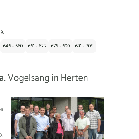
9.
646 - 660
661 - 675
676 - 690
691 - 705
a. Vogelsang in Herten
en
D.