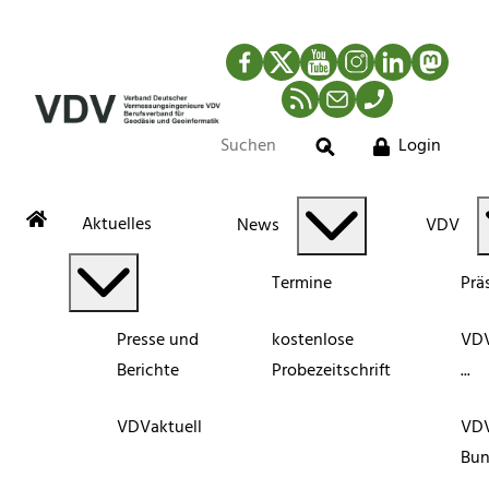
Facebook
Twitter
YouTube
Instagram
LinkedIn
Mastod
RSS-Newsfeed
Mail
Telefon
Login
Suche
Aktuelles
News
VDV
Termine
Prä
Presse und
kostenlose
VDV
Berichte
Probezeitschrift
...
VDVaktuell
VD
Bun