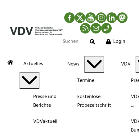
Facebook
Twitter
YouTube
Instagram
LinkedIn
Mastod
RSS-Newsfeed
Mail
Telefon
Login
Suche
Aktuelles
News
VDV
Termine
Prä
Presse und
kostenlose
VDV
Berichte
Probezeitschrift
...
VDVaktuell
VD
Bun