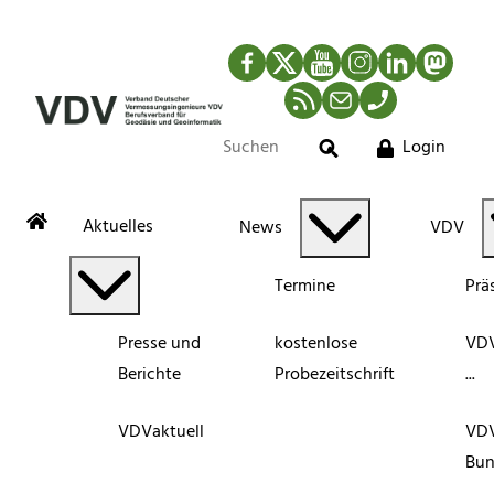
Facebook
Twitter
YouTube
Instagram
LinkedIn
Mastod
RSS-Newsfeed
Mail
Telefon
Login
Suche
Aktuelles
News
VDV
Termine
Prä
Presse und
kostenlose
VDV
Berichte
Probezeitschrift
...
VDVaktuell
VD
Bun