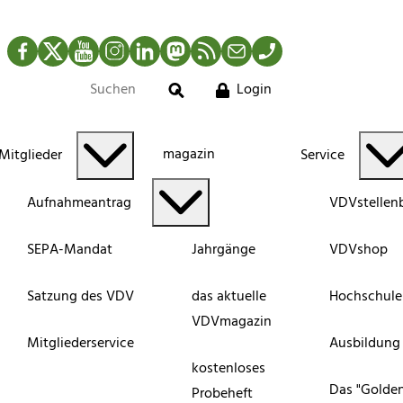
Facebook
Twitter
YouTube
Instagram
LinkedIn
Mastodon
RSS-Newsfeed
Mail
Telefon
Login
Suche
magazin
Mitglieder
Service
Aufnahmeantrag
VDVstellen
SEPA-Mandat
Jahrgänge
VDVshop
Satzung des VDV
das aktuelle
Hochschule
VDVmagazin
Mitgliederservice
Ausbildung
kostenloses
Das "Golde
Probeheft