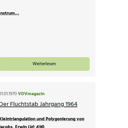
Instrum…
Weiterlesen
01.01.1970
VDVmagazin
Der Fluchtstab Jahrgang 1964
Kleintriangulation und Polygonierung von
Jacobs, Erwin (
id: 616
)