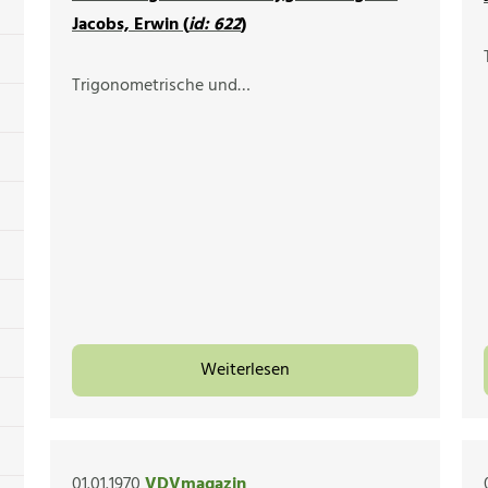
Jacobs, Erwin (
id: 622
)
Trigonometrische und…
Weiterlesen
01.01.1970
VDVmagazin