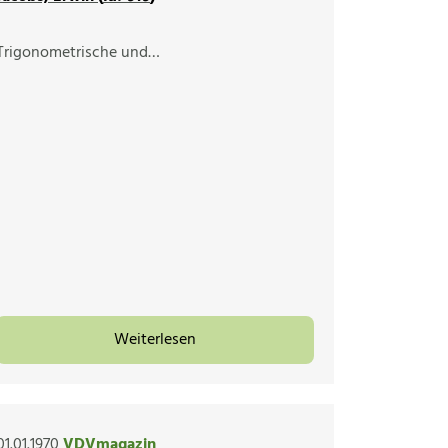
Trigonometrische und…
Weiterlesen
01.01.1970
VDVmagazin