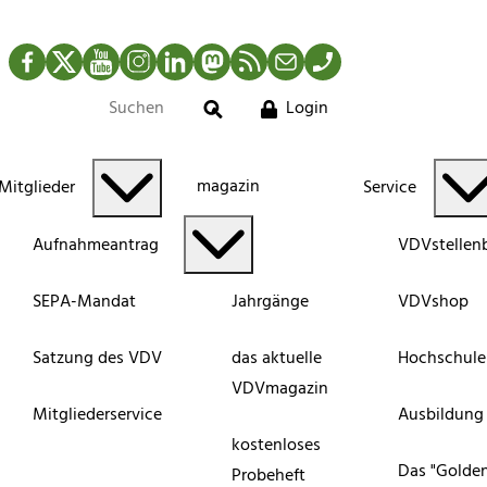
Facebook
Twitter
YouTube
Instagram
LinkedIn
Mastodon
RSS-Newsfeed
Mail
Telefon
Login
Suche
magazin
Mitglieder
Service
Aufnahmeantrag
VDVstellen
SEPA-Mandat
Jahrgänge
VDVshop
Satzung des VDV
das aktuelle
Hochschule
VDVmagazin
Mitgliederservice
Ausbildung
kostenloses
Das "Golde
Probeheft