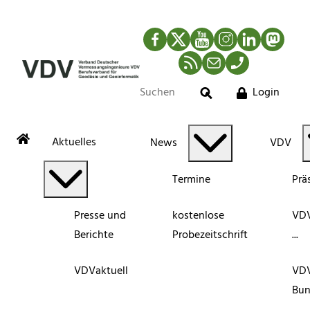
Facebook
Twitter
YouTube
Instagram
LinkedIn
Mastod
RSS-Newsfeed
Mail
Telefon
Login
Suche
Aktuelles
News
VDV
Termine
Prä
Presse und
kostenlose
VDV
Berichte
Probezeitschrift
...
VDVaktuell
VD
Bun