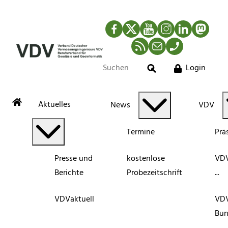
Facebook
Twitter
YouTube
Instagram
LinkedIn
Mastod
RSS-Newsfeed
Mail
Telefon
Login
Suche
Aktuelles
News
VDV
Termine
Prä
Presse und
kostenlose
VDV
Berichte
Probezeitschrift
...
VDVaktuell
VD
Bun