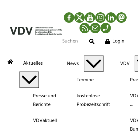
Facebook
Twitter
YouTube
Instagram
LinkedIn
Mastod
RSS-Newsfeed
Mail
Telefon
Login
Suche
Aktuelles
News
VDV
Termine
Prä
Presse und
kostenlose
VDV
Berichte
Probezeitschrift
...
VDVaktuell
VD
Bun