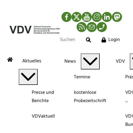
Facebook
Twitter
YouTube
Instagram
LinkedIn
Mastod
RSS-Newsfeed
Mail
Telefon
Login
Suche
Aktuelles
News
VDV
Termine
Prä
Presse und
kostenlose
VDV
Berichte
Probezeitschrift
...
VDVaktuell
VD
Bun