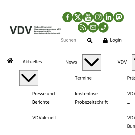
Facebook
Twitter
YouTube
Instagram
LinkedIn
Mastod
RSS-Newsfeed
Mail
Telefon
Login
Suche
Aktuelles
News
VDV
Termine
Prä
Presse und
kostenlose
VDV
Berichte
Probezeitschrift
...
VDVaktuell
VD
Bun