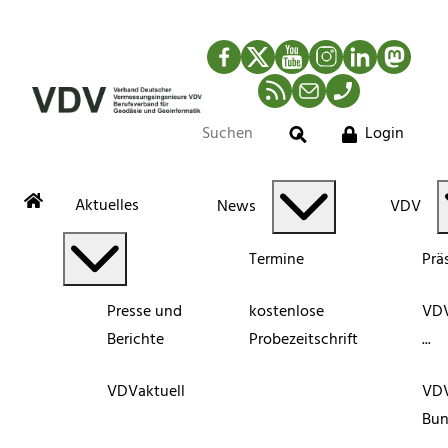
Facebook
Twitter
YouTube
Instagram
LinkedIn
Mastod
RSS-Newsfeed
Mail
Telefon
Login
Suche
Aktuelles
News
VDV
Termine
Prä
Presse und
kostenlose
VDV
Berichte
Probezeitschrift
...
VDVaktuell
VD
Bun