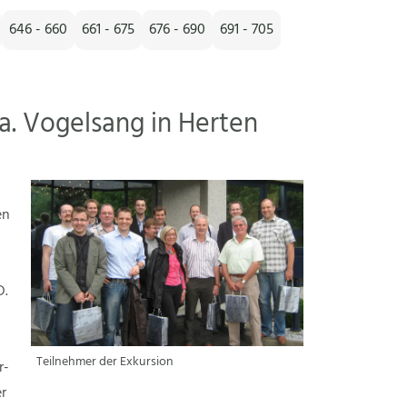
646 - 660
661 - 675
676 - 690
691 - 705
a. Vogelsang in Herten
en
D.
Teilnehmer der Exkursion
r-
r