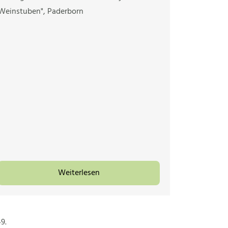
Weinstuben", Paderborn
Weiterlesen
9.