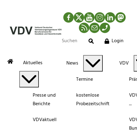
Facebook
Twitter
YouTube
Instagram
LinkedIn
Mastod
RSS-Newsfeed
Mail
Telefon
Login
Suche
Aktuelles
News
VDV
Termine
Prä
Presse und
kostenlose
VDV
Berichte
Probezeitschrift
...
VDVaktuell
VD
Bun