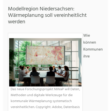
Modellregion Niedersachsen:
Wärmeplanung soll vereinheitlicht
werden
Wie
können
Kommunen
ihre
Das neue Forschungsprojekt NIWaP will Daten,
Methoden und digitale Werkzeuge für die
kommunale Wärmeplanung systematisch
vereinheitlichen. Copyright: Adobe, Datenbasis