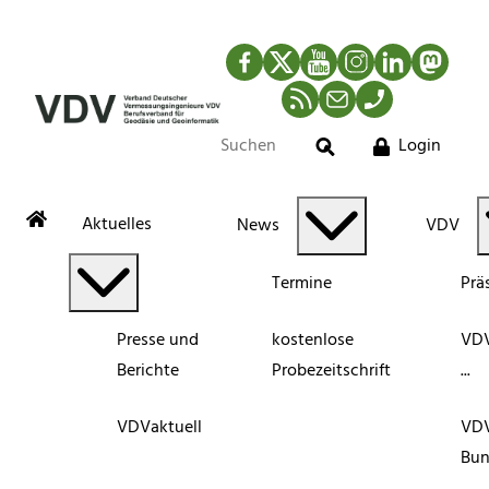
Facebook
Twitter
YouTube
Instagram
LinkedIn
Mastod
RSS-Newsfeed
Mail
Telefon
Login
Suche
Aktuelles
News
VDV
Termine
Prä
Presse und
kostenlose
VDV
Berichte
Probezeitschrift
...
VDVaktuell
VD
Bun