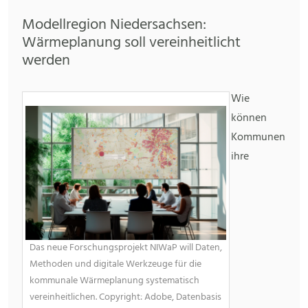
Modellregion Niedersachsen:
Wärmeplanung soll vereinheitlicht
werden
Wie
können
Kommunen
ihre
Das neue Forschungsprojekt NIWaP will Daten,
Methoden und digitale Werkzeuge für die
kommunale Wärmeplanung systematisch
vereinheitlichen. Copyright: Adobe, Datenbasis