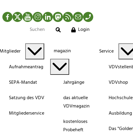
Facebook
Twitter
YouTube
Instagram
LinkedIn
Mastodon
RSS-Newsfeed
Mail
Telefon
Login
Suche
magazin
Mitglieder
Service
Aufnahmeantrag
VDVstellen
SEPA-Mandat
Jahrgänge
VDVshop
Satzung des VDV
das aktuelle
Hochschule
VDVmagazin
Mitgliederservice
Ausbildung
kostenloses
Das "Golde
Probeheft