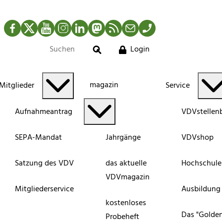
Facebook
Twitter
YouTube
Instagram
LinkedIn
Mastodon
RSS-Newsfeed
Mail
Telefon
Login
Suche
magazin
Mitglieder
Service
Aufnahmeantrag
VDVstellen
SEPA-Mandat
Jahrgänge
VDVshop
Satzung des VDV
das aktuelle
Hochschule
VDVmagazin
Mitgliederservice
Ausbildung
kostenloses
Das "Golde
Probeheft