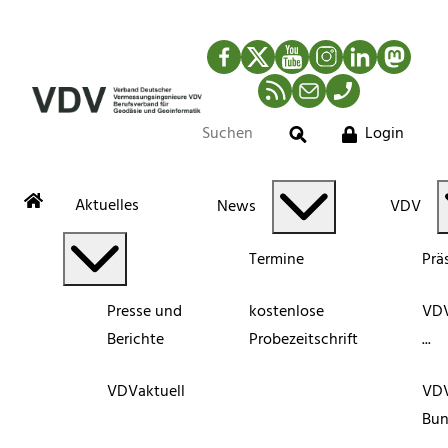
Facebook
Twitter
YouTube
Instagram
LinkedIn
Mastod
RSS-Newsfeed
Mail
Telefon
Login
Suche
Aktuelles
News
VDV
Termine
Prä
Presse und
kostenlose
VDV
Berichte
Probezeitschrift
...
VDVaktuell
VD
Bun